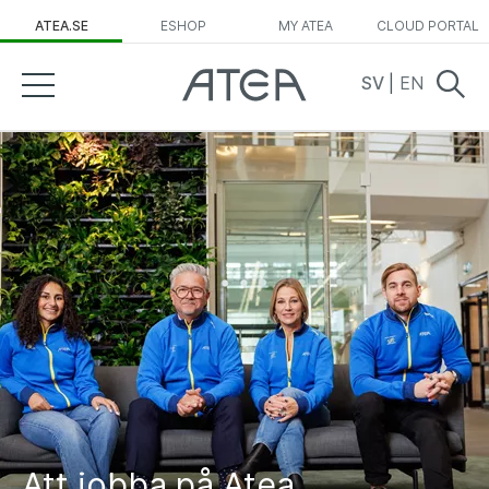
ATEA.SE
ESHOP
MY ATEA
CLOUD PORTAL
SV
|
EN
Att jobba på Atea