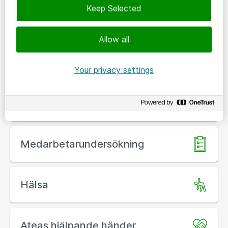
Keep Selected
För dig som student
Allow all
Våra värderingar
Your privacy settings
Våra förmåner
Medarbetarundersökning
Hälsa
Ateas hjälpande händer