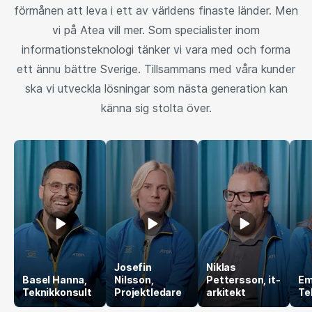
förmånen att leva i ett av världens finaste länder. Men
vi på Atea vill mer. Som specialister inom
informationsteknologi tänker vi vara med och forma
ett ännu bättre Sverige. Tillsammans med våra kunder
ska vi utveckla lösningar som nästa generation kan
känna sig stolta över.
Josefin
Niklas
Basel Hanna,
Nilsson,
Pettersson, it-
Em
Teknikkonsult
Projektledare
arkitekt
Te