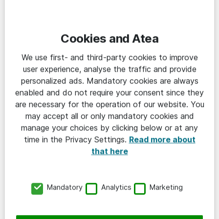
Vårt erbjudande till dig
Cookies and Atea
Sverige är fantastiskt! Vi har förmånen att
We use first- and third-party cookies to improve
leva i ett av världens finaste länder. Genom
user experience, analyse the traffic and provide
att skapa en it-infrastruktur i världsklass är
personalized ads. Mandatory cookies are always
Atea med och lägger grunden till ett smartare
enabled and do not require your consent since they
och mer innovativt Sverige.
are necessary for the operation of our website. You
may accept all or only mandatory cookies and
Läs mer om Atea
manage your choices by clicking below or at any
time in the Privacy Settings.
Read more about
that here
Konsult på Atea
Mandatory
Analytics
Marketing
Management Traineeprogram