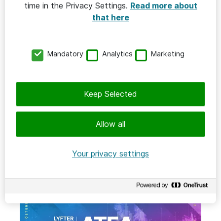
time in the Privacy Settings.
Read more about
that here
Mandatory
Analytics
Marketing
Keep Selected
EVENT
Allow all
10 november 2026
Skellefteå
Atea IT-arena i Skellefteå
Your privacy settings