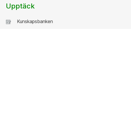
Upptäck
Kunskapsbanken
Event och webinar
Jobba som konsult
Kundcase
Utskick
Kontakta oss
08 - 477 47 00
Våra kontor