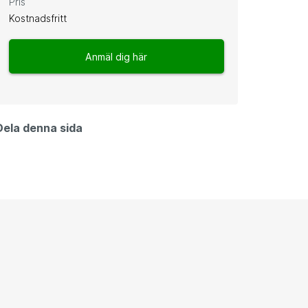
Pris
Kostnadsfritt
Anmäl dig här
Dela denna sida