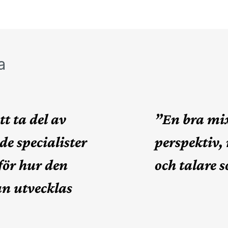
a
t ta del av
”En bra mix
de specialister
perspektiv
för hur den
och talare 
n utvecklas