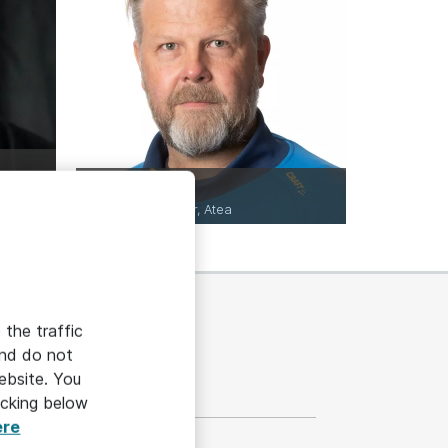
Peter Mann
sexpert
Concept Manager, Atea
 the traffic
and do not
ebsite. You
ällningen
icking below
ere
ss omgång 4