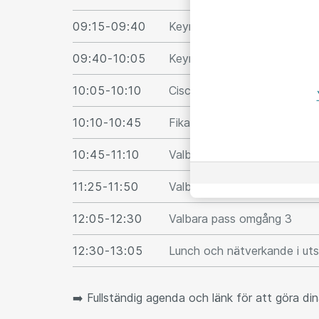
09:15-09:40
Keynote med Peter Mann, 
09:40-10:05
Keynote med Tobias Degsell
10:05-10:10
Cisco: Inspirerande case me
10:10-10:45
Fika och nätverkande i utstä
10:45-11:10
Valbara pass omgång 1
11:25-11:50
Valbara pass omgång 2
12:05-12:30
Valbara pass omgång 3
12:30-13:05
Lunch och nätverkande i uts
➡️ Fullständig agenda och länk för att göra di