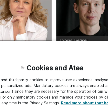
Tobias Degsell
 Linderstål
Innovationsrådgivare, kreativitet
g inom cybersäkerhet
och föreläsare
Cookies and Atea
 and third-party cookies to improve user experience, analyse
 personalized ads. Mandatory cookies are always enabled 
 consent since they are necessary for the operation of our w
 i utställningen
13:05-13:30
Demo i utst
l or only mandatory cookies and manage your choices by cl
t any time in the Privacy Settings.
Read more about that h
n
13:40-14:05
Valbara pa