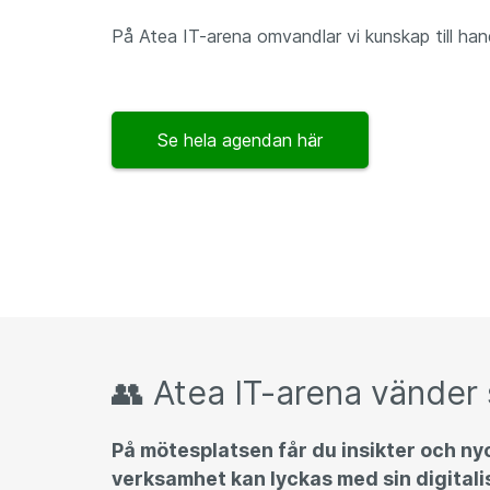
På Atea IT-arena omvandlar vi kunskap till hand
Se hela agendan här
👥 Atea IT-arena vänder s
På mötesplatsen får du insikter och nyc
verksamhet kan lyckas med sin digitali