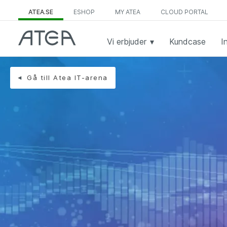
ATEA.SE
ESHOP
MY ATEA
CLOUD PORTAL
Vi erbjuder
Kundcase
I
Gå till Atea IT-arena