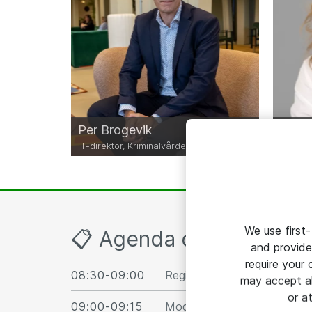
Per Brogevik
Hanna
IT-direktör, Kriminalvården
Strate
We use first-
📋 Agenda och hålltider
and provide
require your
08:30-09:00
Registrering, kaffe och besök
may accept al
or a
09:00-09:15
Moderator hälsar välkomme