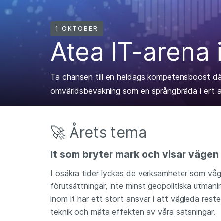
1 OKTOBER
Atea IT-arena 
Ta chansen till en heldags kompetensboost där 
omvärldsbevakning som en språngbräda i ert a
🚀 Årets tema
It som bryter mark och visar vägen
I osäkra tider lyckas de verksamheter som våga
förutsättningar, inte minst geopolitiska utman
inom it har ett stort ansvar i att vägleda res
teknik och mäta effekten av våra satsningar.