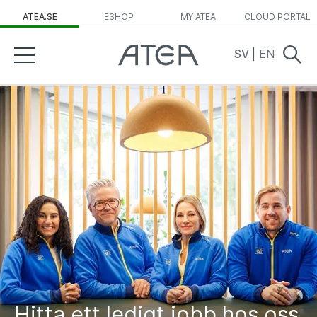
ATEA.SE
ESHOP
MY ATEA
CLOUD PORTAL
SV
|
EN
Hitta ett ledigt jobb hos oss