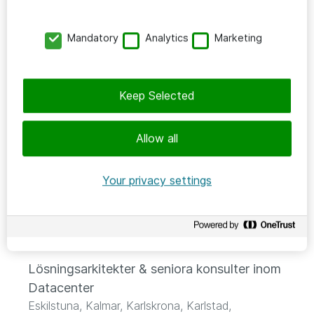
Senior Projektledare
Stockholm, Malmö
Mandatory
Analytics
Marketing
Technical sales specialist
Keep Selected
Sverige, Stockholm, Örebro
Allow all
Senior konsult Datacenter
Malmö, Helsingborg, Kristianstad
Your privacy settings
Specialistsäljare datacenter och nätverk
Stockholm
Lösningsarkitekter & seniora konsulter inom
Datacenter
Eskilstuna, Kalmar, Karlskrona, Karlstad,