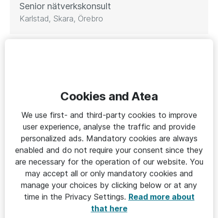
Senior nätverkskonsult
Karlstad, Skara, Örebro
Senior nätverks- och säkerhetskonsult
Södertälje
Kundansvarig säljare
Cookies and Atea
Östergötland; Linköping, Norrköping, Nyköping
We use first- and third-party cookies to improve
user experience, analyse the traffic and provide
Servicetekniker inom hårdvaruservice
personalized ads. Mandatory cookies are always
enabled and do not require your consent since they
Umeå
are necessary for the operation of our website. You
may accept all or only mandatory cookies and
Cybersäkerhetskonsulter
manage your choices by clicking below or at any
Valfritt Atea-kontor
time in the Privacy Settings.
Read more about
that here