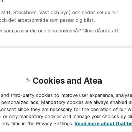
st.
rr, Mitt, Stockholm, Väst och Syd) och nedan ser du hur
t och det arbetsområde som passar dig bäst.
er som passar dig och dina önskemål? Glöm då inte att
xamensarbete annonseras
på vår karriärsida när vi har
Cookies and Atea
anansökningar till praktik och exjobb.
 and third-party cookies to improve user experience, analyse
 personalized ads. Mandatory cookies are always enabled 
 consent since they are necessary for the operation of our w
l or only mandatory cookies and manage your choices by cl
t any time in the Privacy Settings.
Read more about that h