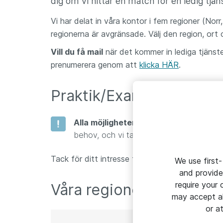
dig om vi hittar en match för en ledig tjän
Vi har delat in våra kontor i fem regioner (No
regionerna är avgränsade. Välj den region, or
Vill du få mail
när det kommer in lediga tjänst
prenumerera genom att
klicka HÄR
.
Praktik/Examensarbete
Alla möjligheter till praktik eller e
behov, och vi tar tyvärr inte emot spont
Tack för ditt intresse för Atea!
We use first-
and provide
require your
Våra regioner
may accept al
or a