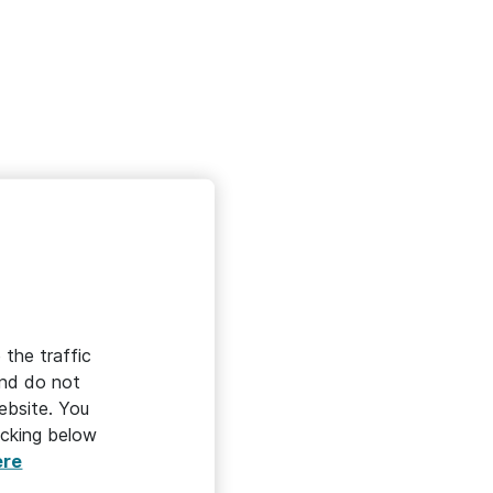
 the traffic
and do not
ebsite. You
icking below
ere