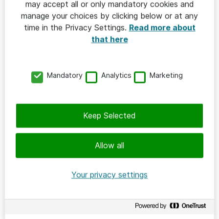
may accept all or only mandatory cookies and
HÅLLBAR IT
manage your choices by clicking below or at any
time in the Privacy Settings.
Read more about
2026-06-08
that here
Parkdalaskolan – när elever driver
hållbar it-utveckling
Mandatory
Analytics
Marketing
Parkdalaskolan
Keep Selected
Allow all
Your privacy settings