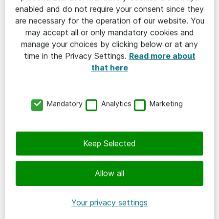
enabled and do not require your consent since they
are necessary for the operation of our website. You
Att ha en strategi för digitalisering och
may accept all or only mandatory cookies and
ständig utveckling är en avgörande faktor för
manage your choices by clicking below or at any
att framgångsrikt driva en verksamhet i
time in the Privacy Settings.
Read more about
dagens digitala ålder. För att överleva och
that here
blomstra på den konkurrensutsatta
marknaden måste verksamheter anpassa sig
Mandatory
Analytics
Marketing
till de snabba förändringar som sker inom
teknologi och digitalisering. Genom att ha en
välplanerad strategi för digitalisering kan du
Keep Selected
säkerställa att din verksamhet är redo för
framtiden, möta dina kunders behov och öka
Allow all
din lönsamhet.
Your privacy settings
Digital strategi