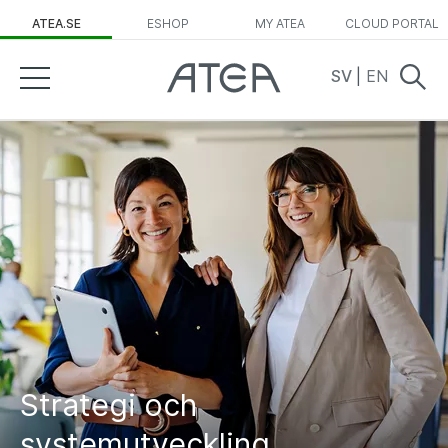
ATEA.SE
ESHOP
MY ATEA
CLOUD PORTAL
SV
|
EN
Strategi och
systemutveckling