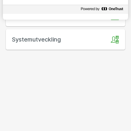
It-arkitektur
Systemutveckling