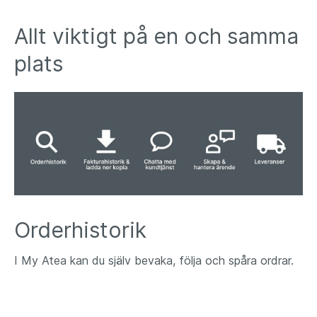
Allt viktigt på en och samma
plats
Orderhistorik
I My Atea kan du själv bevaka, följa och spåra ordrar.
Här finns en lättöverskådlig, komplett orderhistorik
med leveransstatus och möjlighet att spåra order.