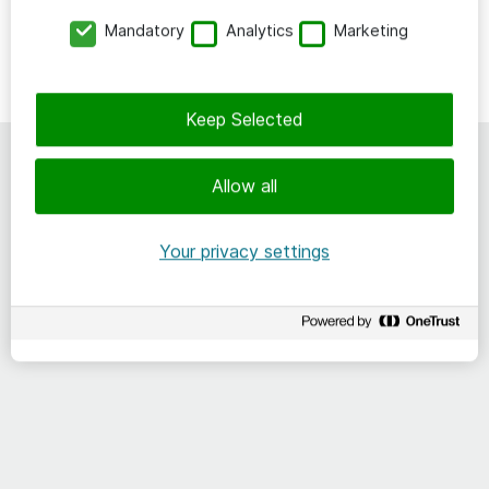
Mandatory
Analytics
Marketing
Keep Selected
Som eShop-kund kan du
Allow all
börja använda My Atea direkt
Your privacy settings
Logga in