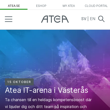
ATEA.SE
ESHOP
MY ATEA
CLOUD PORTAL
SV
|
EN
15 OKTOBER
Atea IT-arena i Västerås
Ta chansen till en heldags kompetensboost där
vi bjuder dig och ditt team på inspiration och