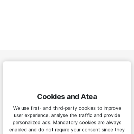
👥 Atea IT-arena vänder sig
till dig inom it
På mötesplatsen får du insikter och nycklar
Cookies and Atea
så att din verksamhet kan lyckas med sin
We use first- and third-party cookies to improve
digitaliseringsresa.
user experience, analyse the traffic and provide
personalized ads. Mandatory cookies are always
Eventet är kostnadsfritt och vänder sig till hela it-
enabled and do not require your consent since they
avdelningen, från tekniska specialister till