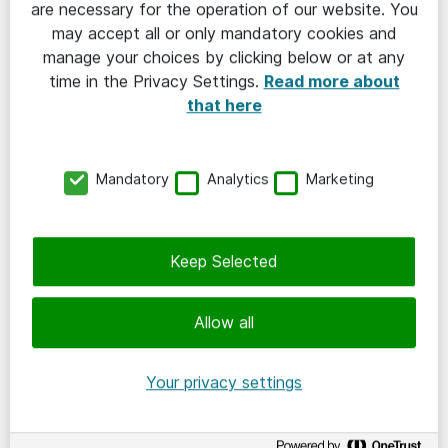
are necessary for the operation of our website. You
beslutsfattare - ta med dina kollegor i teamet och
may accept all or only mandatory cookies and
kom tillsammans.
manage your choices by clicking below or at any
time in the Privacy Settings.
Read more about
Som deltagare får du:
that here
✅ Kompetensutveckling för dig och ditt team
✅ Insikter och framgångsfaktorer för din verksamhet
Mandatory
Analytics
Marketing
✅ Nätverka med branschkollegor i liknande yrkesroll
som dig
✅ Nyheter från it-industrins ledande tillverkare
Keep Selected
Är du distributör, konkurrerande verksamhet eller
student kan vi dessvärre behöva avboka din plats då
Allow all
vi anser att du inte tillhör eventets kärnmålgrupp.
Your privacy settings