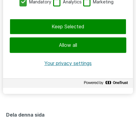
Mandatory
Analytics
Marketing
Läs mer om Ateas ansvarstagande här
Keep Selected
Kontakta gärna:
Allow all
Linus Wallin
VD
Your privacy settings
Skicka e-post
08-522 530 05
Dela denna sida