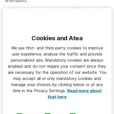
arbetsplats.
Jämfört med sommarperioden förra året har andelen
kvinnliga medarbetare på Atea i Region Stockholm
ökat med 21 %. Än snabbare går förändringstakten i
regionen när det kommer till jämställd representation i
chefsledet, där en tydligt uttalad målsättning har gjort
Cookies and Atea
att andelen kvinnliga chefer ökat med 85 % från förra
We use first- and third-party cookies to improve
året.
user experience, analyse the traffic and provide
- Atea har ett starkt rykte om oss att vi lever efter
personalized ads. Mandatory cookies are always
våra värderingar och dessutom vågar sätta modiga
enabled and do not require your consent since they
mål för social och miljömässig hållbarhet. Det,
are necessary for the operation of our website. You
may accept all or only mandatory cookies and
tillsammans med allt fler konsultroller som inte hör till
manage your choices by clicking below or at any
klassisk it, har bidragit till en markant ökning av
time in the Privacy Settings.
Read more about
kvinnliga sökanden och medarbetare, förklarar Linus.
that here
Lediga tjänster hos Atea Stockholm