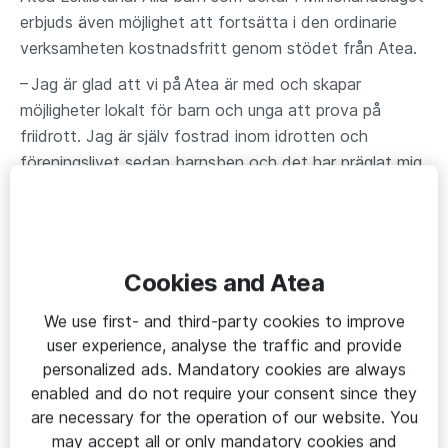
erbjuds även möjlighet att fortsätta i den ordinarie
verksamheten kostnadsfritt genom stödet från Atea.
– Jag är glad att vi på Atea är med och skapar
möjligheter lokalt för barn och unga att prova på
friidrott. Jag är själv fostrad inom idrotten och
föreningslivet sedan barnsben och det har präglat mig
genom hela livet. Idrott är för mig synonymt med
glädje och trygghet och tillsammans med Eskilstuna
Friidrott får vi möjlighet att göra något som känns bra
ända in i själen, att skapa förutsättningar för barn och
Cookies and Atea
ungdomar som annars kanske inte skulle få möjlighet
att komma in i idrottens varma familj, säger Jörgen
We use first- and third-party cookies to improve
Johnsson, platschef på Atea Eskilstuna.
user experience, analyse the traffic and provide
personalized ads. Mandatory cookies are always
enabled and do not require your consent since they
Om Miniorlandslaget
are necessary for the operation of our website. You
may accept all or only mandatory cookies and
Miniorlandslaget
, som
lanserades
tidigare i år, är ett