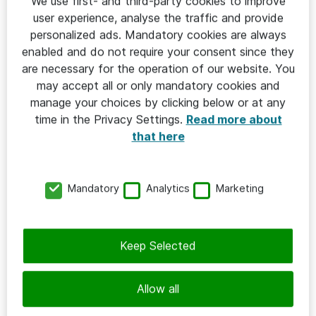
We use first- and third-party cookies to improve
user experience, analyse the traffic and provide
En av de saker som undersökts är hur ofta konsulterna
personalized ads. Mandatory cookies are always
tar hjälp av Dells support. Ju mer sällan det händer,
enabled and do not require your consent since they
desto smidigare process för kunderna.
are necessary for the operation of our website. You
– Vi behöver sällan ta hjälp av Dells support eftersom
may accept all or only mandatory cookies and
våra konsulter utbildar sig grundligt i produkterna, och
manage your choices by clicking below or at any
ständigt håller sig uppdaterade.
time in the Privacy Settings.
Read more about
that here
En annan sak som Dell har undersökt är i vilken
utsträckning deras partners använder best practice
för proaktiv support. Att Atea följer best practices
Mandatory
Analytics
Marketing
innebär att kunderna får ett extra lager driftssäkerhet,
i och med att Dell kan förutse och varna för
potentiella problem innan de inträffar.
Keep Selected
Allow all