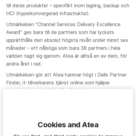
till deras produkter – specifikt inom lagring, backup och
HCI (hyperkonvergerad infrastruktur).
Utmärkelsen ”Channel Services Delivery Excellence
Award” ges bara till de partners som har lyckats
upprätthålla den absolut högsta nivån under minst sex
månader – ett nålsöga som bara 38 partners i hela
världen tagit sig igenom. Atea är alltså en av dem, för
andra året i rad.
Utmärkelsen gör att Atea hamnar högt i Dells Partner
Finder, it-tillverkarens tjänst online som hjälper
organisationer att hitta lämpliga partners.
– Utmärkelsen betyder att våra kunder kan känna en
trygghet. De har nu ett kvitto på att våra konsulter
levererar på den högsta nivån i världen, säger
Cookies and Atea
Christoffer Kullring, Partner Manager på Atea.
Ökad driftsäkerhet och smidigare installationer