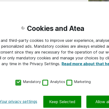
gen jobba nära våra olika lösningsgrupper
enligt våra avtal. Förbättring och optimering
und och en nära relation är några av de
 där jag får vara involverad från presale,
Cookies and Atea
en dagliga leveransen.
 and third-party cookies to improve user experience, analyse
säga att du bidrar till detta i ditt jobb?
 personalized ads. Mandatory cookies are always enabled 
 consent since they are necessary for the operation of our w
gghet i sitt samarbete med Atea, så de kan
l or only mandatory cookies and manage your choices by cl
t any time in the Privacy Settings.
Read more about that h
Mandatory
Analytics
Marketing
eringar. Vara med och driva våra kunders
en få utvecklas.
Marcus Lars
Ålder:
32
Your privacy settings
Keep Selected
Allow al
Roll på Atea:
tea?
År på Atea:
1