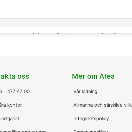
Kopplar av m
Digital pryl 
an som teknikkonsult och har igenom
Atea med tre
örst inom serverdrift och nu senast inom it
logy Infrastructure Library) blivit en ny väg att fördjupa m
veckla både mig själv och gruppen, vilket är något jag brinner
akta oss
Mer om Atea
 - 477 47 00
Vår ledning
ra kontor
Allmänna och särskilda villk
ndtjänst
Integritetspolicy