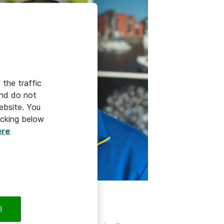
 the traffic
and do not
ebsite. You
icking below
ere
son
l
Service Level Manager
4