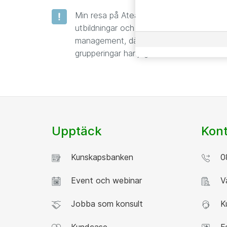
Min resa på Atea började för 14 år sed
utbildningar och erfarenhet gått vidare f
management, där ITIL (Information Techno
grupperingar har jag fått vara med att ut
Upptäck
Kont
Kunskapsbanken
08
Event och webinar
Vå
Jobba som konsult
Ku