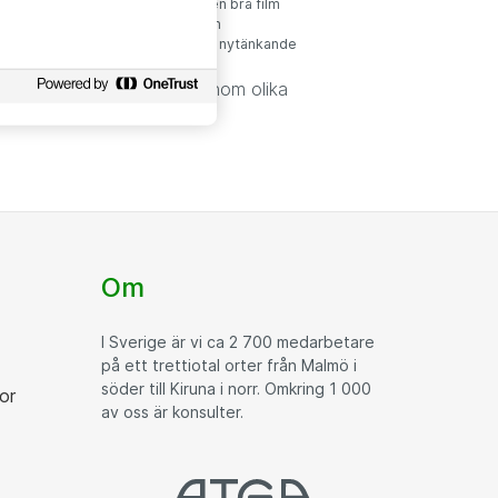
ed:
Ett tungt träningspass eller en bra film
jag inte klarar mig utan:
Mobilen
 ord:
Lagkänsla, kompetens och nytänkande
ig längs. Som Teamleader inom olika
 för.
Om
I Sverige är vi ca 2 700 medarbetare
på ett trettiotal orter från Malmö i
söder till Kiruna i norr. Omkring 1 000
or
av oss är konsulter.