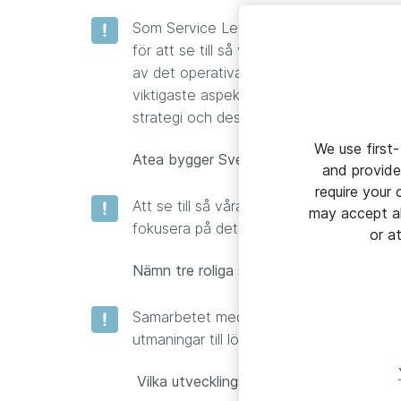
Som Service Level Manager får jag dagli
för att se till så vi möter och levererar 
av det operativa arbetet i samråd med k
viktigaste aspekterna i arbetet. En tjänst
strategi och design, till införande och d
We use first-
Atea bygger Sverige med it. Hur skulle du 
and provide
require your
Att se till så våra kunder känner en try
may accept al
fokusera på det dem är bäst på.
or a
Nämn tre roliga saker med ditt jobb?
Samarbetet med våra olika interna grupp
utmaningar till lösningar och att hela tid
Vilka utvecklingsmöjligheter ser du på A