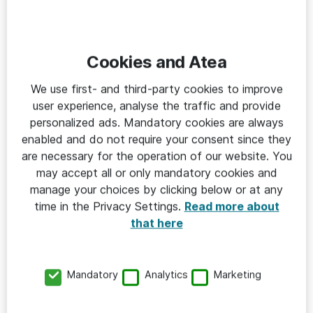
användarna den enklaste vägen till hybrida moln.
Produkterna passar alla företag, organisationer,
kommuner, landsting och myndigheter som vill gå mot
Cookies and Atea
ett mjukvarudefinierat datacenter.
We use first- and third-party cookies to improve
Spar pengar och
user experience, analyse the traffic and provide
personalized ads. Mandatory cookies are always
effe
ktiviserar
enabled and do not require your consent since they
are necessary for the operation of our website. You
Produkter som Cloud Foundation och Workspace ONE
may accept all or only mandatory cookies and
manage your choices by clicking below or at any
gör det både enklare och mer effektivt att hantera sin
time in the Privacy Settings.
Read more about
IT vilket resulterar i kostnadsbesparingar.
that here
Planera och implementera
Mandatory
Analytics
Marketing
Vid en implementering av VMwares produkter tycker
Caroline Lundberg att det är viktigt att i förväg