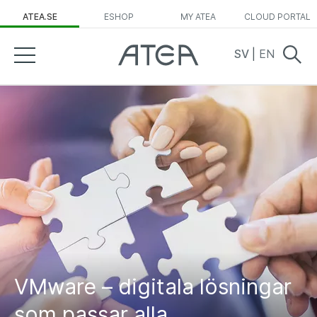
ATEA.SE
ESHOP
MY ATEA
CLOUD PORTAL
SV
|
EN
VMware – digitala lösningar
som passar alla