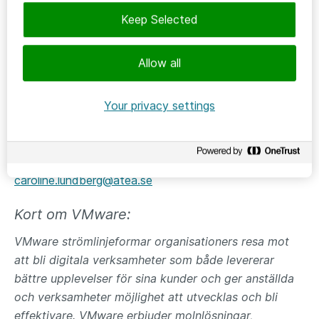
fundera igenom och planera vad det är för typ av
Keep Selected
arbetsmiljö som användarna vill uppnå för att få den
bästa användarupplevelsen.
Allow all
Ateas konsulter hjälper gärna till och berättar vad som
är bra att tänka på i just ditt fall.
Your privacy settings
Kontakt:
Caroline Lundberg
, Sales Specialist
caroline.lundberg@atea.se
Kort om VMware:
VMware strömlinjeformar organisationers resa mot
att bli digitala verksamheter som både levererar
bättre upplevelser för sina kunder och ger anställda
och verksamheter möjlighet att utvecklas och bli
effektivare. VMware erbjuder molnlösningar,