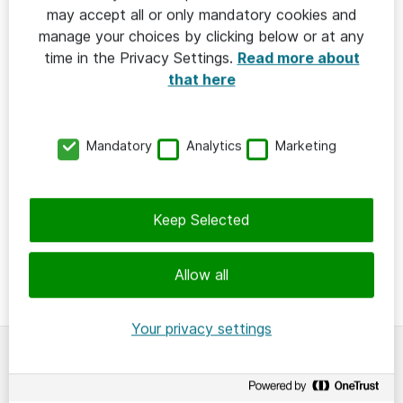
may accept all or only mandatory cookies and
landsomfattande initiativ mellan Svensk Friidrott och
manage your choices by clicking below or at any
it-företaget Atea som också är officiell sponsor till
Svenska Friidrottsförbundet. Syftet är att stimulera
time in the Privacy Settings.
Read more about
integration och bygga broar över till
that here
föreningsidrotten.
Mandatory
Analytics
Marketing
Dela denna sida
Keep Selected
Allow all
Your privacy settings
Om