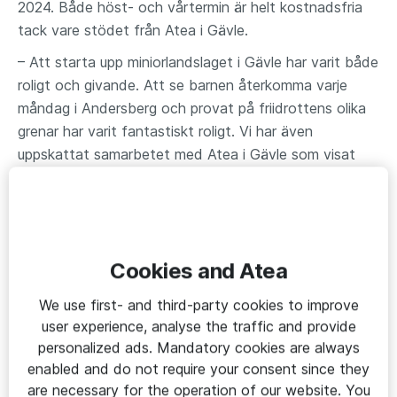
2024. Både höst- och vårtermin är helt kostnadsfria
tack vare stödet från Atea i Gävle.
– Att starta upp miniorlandslaget i Gävle har varit både
roligt och givande. Att se barnen återkomma varje
måndag i Andersberg och provat på friidrottens olika
grenar har varit fantastiskt roligt. Vi har även
uppskattat samarbetet med Atea i Gävle som visat
intresse och engagemang för Miniorlandslaget och vi
ser fram emot ett fortsatt samarbete 2024, säger
Ann-Sofie Lundblad, Föreningschef Gefle IF Friidrott.
Höstterminen avslutades den 4 december i Gavlehov
Cookies and Atea
och vårterminen beräknas starta i mitten av februari
2024 i Andersberg i Gävle.
We use first- and third-party cookies to improve
user experience, analyse the traffic and provide
personalized ads. Mandatory cookies are always
Om Miniorlandslaget
enabled and do not require your consent since they
are necessary for the operation of our website. You
Miniorlandslaget, som lanserades 2022, är ett