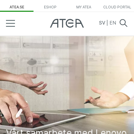
ATEA.SE
ESHOP
MY ATEA
CLOUD PORTAL
SV
|
EN
Vårt samarbete med Lenovo