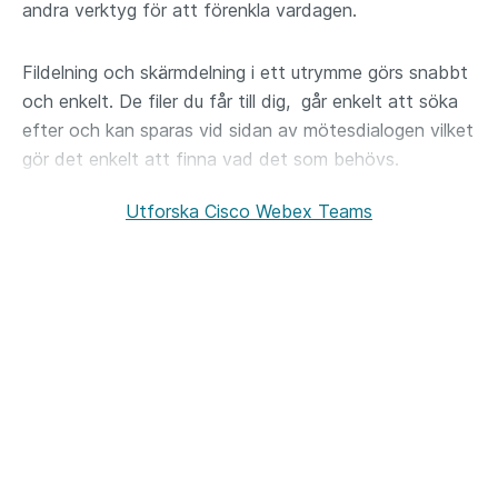
andra verktyg för att förenkla vardagen.​
Fildelning och skärmdelning i ett utrymme görs snabbt
och enkelt. De filer du får till dig, går enkelt att söka
efter och kan sparas vid sidan av mötesdialogen vilket
gör det enkelt att finna vad det som behövs. ​
Med Cisco Webex Teams är det enkelt att skicka
Utforska Cisco Webex Teams​
säkra meddelanden i Webex Teams, mottagarna kan
läsa och svara direkt eller markera det för senare
uppföljning. Att hålla ordning på sina konversationer är
enkelt, alla meddelanden sparas i samma utrymme som
där ni träffades. ​
Ibland kan en snabb skiss förklara en idé bättre än
ord. Med Whiteboarding eller att rita på telefonen eller
annan enhet, är det möjligt att dela skiss i en chatt.
Whiteboard är möjligt att använda både i ett möte i