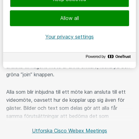
Allow all
Cisco Webex Meetings​ ​
Möt människor ansikte mot ansikte. Var än du
Your privacy settings
befinner dig.
Cisco Webex Meetings är en
videokonferenslösning som gör det enkelt att hålla
videomöten. Att leda ett möte är enkelt och att
ansluta till någons möte är ännu enklare, klicka på den
gröna ”join” knappen. ​
Alla som blir inbjudna till ett möte kan ansluta till ett
videomöte, oavsett hur de kopplar upp sig även för
gäster. Bilder och text som delas gör att alla får
samma förutsättningar att bedöma det som
diskuteras och de beslut som bör tas. Alla som är med
Utforska Cisco Webex Meetings​
i mötet kan enkelt se materialet oavsett om det är en