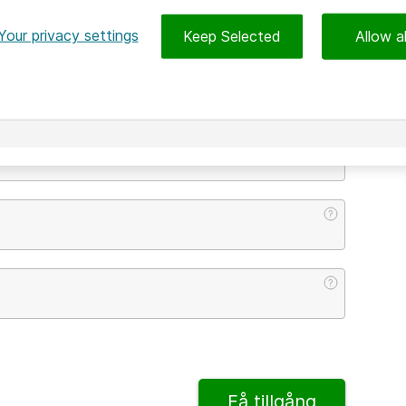
Your privacy settings
Keep Selected
Allow al
?
?