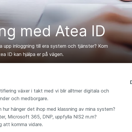
ing med Atea ID
a upp inloggning till era system och tjänster? Kom
ea ID kan hjälpa er på vägen.
fiering växer i takt med vi blir alltmer digitala och
kunder och medborgare.
ch hur hänger det ihop med klassning av mina system?
ster, Microsoft 365, DNP, uppfylla NIS2 m.m?
ig att komma vidare.