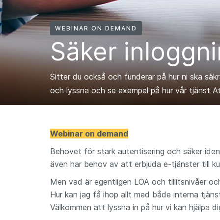
WEBINAR ON DEMAND
Säker inloggn
Sitter du också och funderar på hur ni ska säkr
och lyssna och se exempel på hur vår tjänst At
Webinar on demand
Behovet för stark autentisering och säker identi
även har behov av att erbjuda e-tjänster till 
Men vad är egentligen LOA och tillitsnivåer o
Hur kan jag få ihop allt med både interna tjän
Välkommen att lyssna in på hur vi kan hjälpa d