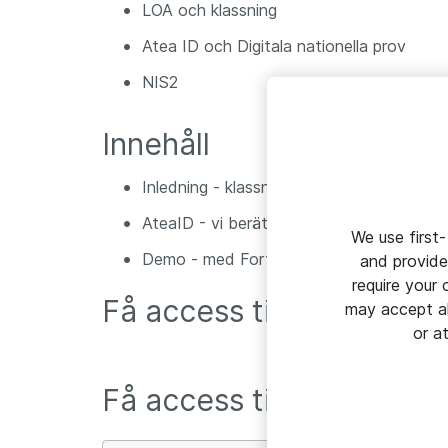
LOA och klassning
Atea ID och Digitala nationella prov
NIS2
Innehåll
Inledning - klassning och NIS2
AteaID - vi berättar om tjänsten
We use first-
Demo - med FortifiedID
and provide
require your
Få access till detta web
may accept al
or a
Få access till detta web