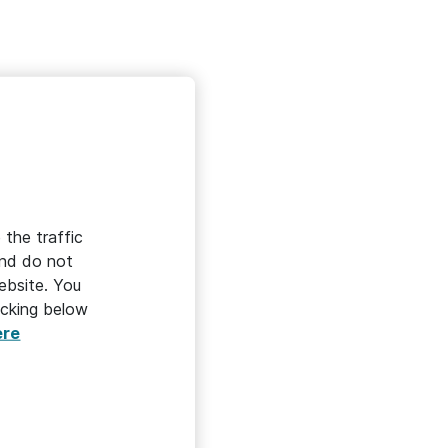
 the traffic
and do not
ebsite. You
icking below
ere