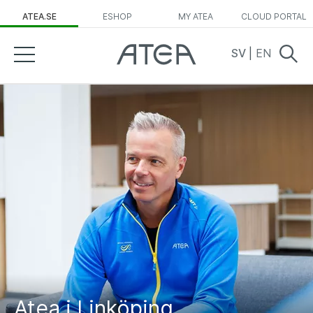
ATEA.SE
ESHOP
MY ATEA
CLOUD PORTAL
SV
|
EN
Atea i Linköping