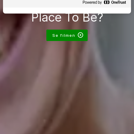
Varför är Atea The
Place To Be?
Se filmen