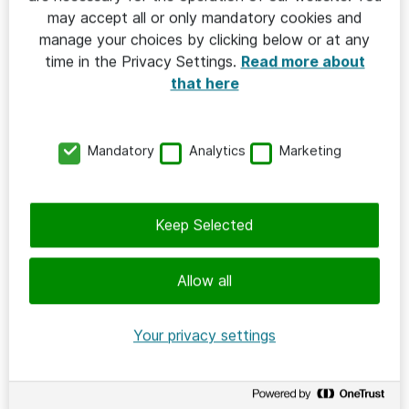
inköpspriset och klimatavtrycket, utan också hur nöjda
may accept all or only mandatory cookies and
medarbetarna blir med service och support.
manage your choices by clicking below or at any
time in the Privacy Settings.
Read more about
– Om vi väljer att satsa på en enhetlig
that here
konferensutrustning världen över innebär det så
mycket enklare service och support. Frågorna som
annars landar hos den lokala it-avdelningen. Dessutom
Mandatory
Analytics
Marketing
kan man tipsa och hjälpa varandra på ett helt annat
sätt, säger Stefan Fransson.
Keep Selected
Allow all
Your privacy settings