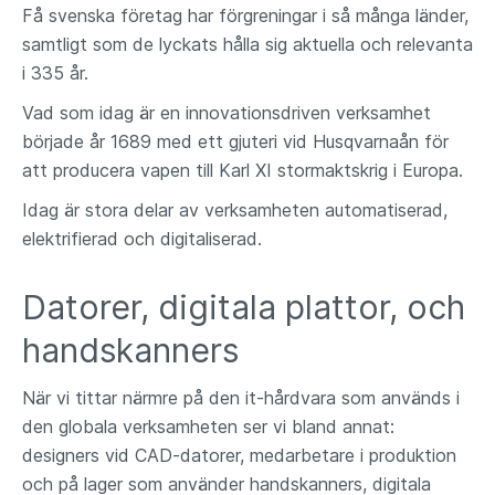
Få svenska företag har förgreningar i så många länder,
inköp, service och support. Ovanpå detta växer
samtligt som de lyckats hålla sig aktuella och relevanta
kraven på att minska it-produkternas
i 335 år.
klimatavtryck. Husqvarna Group bestämde sig för
att förenkla allt detta.
Vad som idag är en innovationsdriven verksamhet
Resultatet
började år 1689 med ett gjuteri vid Husqvarnaån för
att producera vapen till Karl XI stormaktskrig i Europa.
Sedan Atea tog helhetsansvaret för
produktförsörjningen på klientsidan har
Idag är stora delar av verksamheten automatiserad,
kostnaderna sänkts med 15 procent,
elektrifierad och digitaliserad.
leveranstiderna på nya enheter minskat till 5-8
dagar, och klimatavtrycket minskat med 25
Datorer, digitala plattor, och
procent. I år införs dessutom nya processer för
livscykelhantering, som ytterligare stärker
handskanners
koncernens hållbarhetsprofil. Äldre datorer
återtas med automatik, transporteras till ett
När vi tittar närmre på den it-hårdvara som används i
certifierat återtagscenter där de antingen får ett
den globala verksamheten ser vi bland annat:
andra liv (efter återställning och uppfräschning),
designers vid CAD-datorer, medarbetare i produktion
eller återvinns på ett säkert och hållbart sätt.
och på lager som använder handskanners, digitala