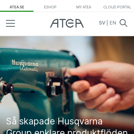
ATEA.SE
ESHOP
MY ATEA
CLOUD PORTAL
SV
|
EN
Så skapade Husqvarna
Group enklare produktflöden