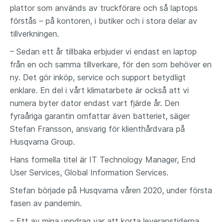
Stefan Fransson, ansvarig för klienthårdvara på
plattor som används av truckförare och så laptops
Husqvarna Group, värdesätter enkelheten i
förstås – på kontoren, i butiker och i stora delar av
produkthanteringen:
tillverkningen.
– Idag har jag en Single Point of Contact, en
– Sedan ett år tillbaka erbjuder vi endast en laptop
person på Atea som jag hör av mig till oavsett
från en och samma tillverkare, för den som behöver en
ärende, säger han.
ny. Det gör inköp, service och support betydligt
Vägen dit
enklare. En del i vårt klimatarbete är också att vi
Atea hjälper Husqvarna Group med upphandling av
numera byter dator endast vart fjärde år. Den
leverantörer och e-handelsintegration för alla
fyraåriga garantin omfattar även batteriet, säger
världsdelar, med lager på tio siter för snabba
Stefan Fransson, ansvarig för klienthårdvara på
leveranser. Återtagstjänsterna är kopplade till
Husqvarna Group.
Husqvarnas tre huvudsiter i Sverige, Tyskland och
Hans formella titel är IT Technology Manager, End
USA.
User Services, Global Information Services.
Nästa steg är att få till en enhetlig
Stefan började på Husqvarna våren 2020, under första
konferensutrustning världen över.
fasen av pandemin.
– Enhetlighet ger en mycket enklare service och
support, konstaterar Stefan Fransson.
– Ett av mina uppdrag var att korta leveranstiderna