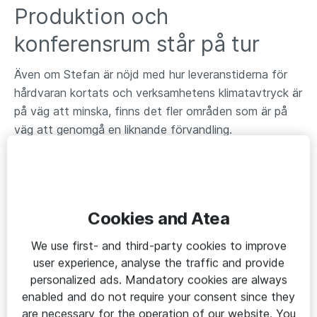
Produktion och
konferensrum står på tur
Även om Stefan är nöjd med hur leveranstiderna för
hårdvaran kortats och verksamhetens klimatavtryck är
på väg att minska, finns det fler områden som är på
väg att genomgå en liknande förvandling.
– Just nu ser jag över hur hårdvaran som behövs vid
tillverkning kan bli mer enhetlig och hur vi kan få till
snabbare flöden även där. Det gäller exempelvis
datorer, touchskärmar och ruggade enheter som tål
Cookies and Atea
lite mer slitage. Vi håller också på att tillsammans med
We use first- and third-party cookies to improve
Atea ta fram ett förslag på hur hårdvaran i våra
user experience, analyse the traffic and provide
konferensrum; skärmar, högtalare, mikrofoner med
personalized ads. Mandatory cookies are always
mera, kan bli mer enhetlig, säger Stefan Fransson.
enabled and do not require your consent since they
Ledorden enkelhet och enhetlighet påverkar inte bara
are necessary for the operation of our website. You