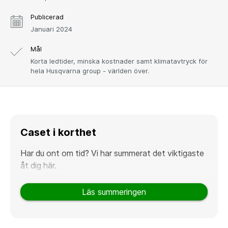
Publicerad
Januari 2024
Mål
Korta ledtider, minska kostnader samt klimatavtryck för
hela Husqvarna group - världen över.
Caset i korthet
Har du ont om tid? Vi har summerat det viktigaste
åt dig här.
Situationen
Läs summeringen
För många globala koncerner är hantering av it-
hårdvara ett virrvarv av olika leverantörsavtal,
långa ledtider i flera länder, och spretiga rutiner för