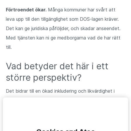
Förtroendet ökar.
Många kommuner har svårt att
leva upp till den tillgänglighet som DOS-lagen kräver.
Det kan ge juridiska påföljder, och skadar anseendet.
Med tjänsten kan ni ge medborgarna vad de har rätt
till.
Vad betyder det här i ett
större perspektiv?
Det bidrar till en ökad inkludering och likvärdighet i
samhället när alla får möjlighet att ta till sig
information på ett sätt som fungerar för dem,
oberoende av kognitiva, visuella eller andra svårigheter.
Resursmässigt betyder det att samhällsmedel kan