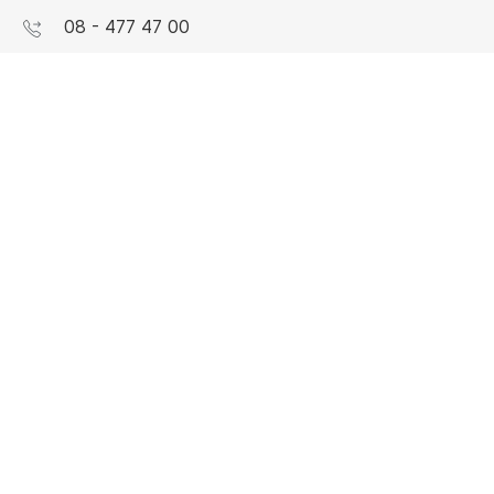
08 - 477 47 00
Våra kontor
FLEXIBEL ARBETSPLATS
Så blir Copilot+ PC mer än bara ett
Kundtjänst
nytt verktyg
Felanmälan och returer
Mer om Atea
Vår ledning
Allmänna och särskilda villkor
Integritetspolicy
Personuppgifter