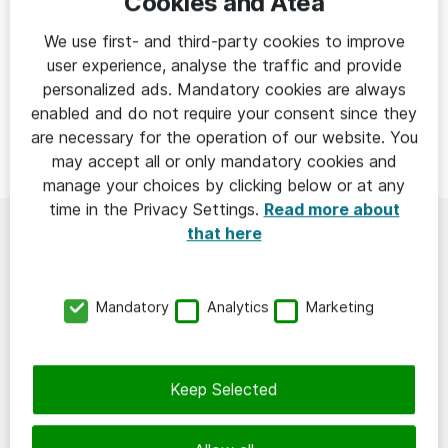
Cookies and Atea
användas där de gör som störst nytta.
We use first- and third-party cookies to improve
user experience, analyse the traffic and provide
Jag vill veta mer om Digital tillgänglighet
personalized ads. Mandatory cookies are always
enabled and do not require your consent since they
are necessary for the operation of our website. You
may accept all or only mandatory cookies and
manage your choices by clicking below or at any
time in the Privacy Settings.
Read more about
that here
Vill du veta mer om Digital
tillgänglighet eller
Mandatory
Analytics
Marketing
Dokumentsök?
Keep Selected