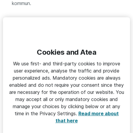
kommun.
Sjuksköterskan kan agera
omedelbart
För sjuksköterskan ger avvikelser en möjlighet agera
Cookies and Atea
omedelbart, när det behövs. Ibland spelar det inte så
stor roll om en tablett har missats eller getts försent,
We use first- and third-party cookies to improve
medan i andra fall är det mer allvarligt och kräver ett
user experience, analyse the traffic and provide
personalized ads. Mandatory cookies are always
snabbt agerande.
enabled and do not require your consent since they
– Ju snabbare det upptäcks att en boende inte fått
are necessary for the operation of our website. You
sin medicin, desto bättre är det.
may accept all or only mandatory cookies and
manage your choices by clicking below or at any
På så sätt kan onödigt mycket lidande undvikas. Det
time in the Privacy Settings.
Read more about
är stor skillnad för den dementa äldre damen om hon
that here
får i sig sin sömnmedicin och sina värktabletter före
sänggåendet, än om detta inte sker, för att ge ett