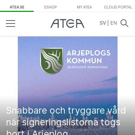
ATEA.SE
ESHOP
MY ATEA
CLOUD PORTAL
SV
|
EN
Snabbare och tryggare vård
när signeringslistorna togs
bort i Arjeplog