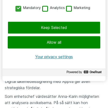
exempel, säger Anna-Karin.
Mandatory
Analytics
Marketing
Särskilt under semestrar när många vikarier är inne, så
ger det en extra trygghet att kunna fånga in och rätta
till misstag i medicineringen, menar hon.
Keep Selected
Hantering av behörigheter är en annan trygghet.
Sjuksköterskan avgör vilka som kan ge mediciner – och
Allow all
ingen annan kan signera.
Your privacy settings
Strategiska fördelar för
organisationen
Digital läkemedelssignering med Appva ger även
strategiska fördelar.
Som enhetschef värdesätter Anna-Karin möjligheten
att analysera avvikelserna. På så sätt kan hon