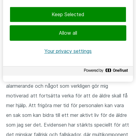
Äldre som bor i särskilt boende utgör den sköraste
Keep Selected
gruppen och karakteriseras av multisjukdom och låg
funktionsnivå̊ såväl fysiskt som kognitivt. I en studie
Allow all
med 48 personer, med genomsnittsålder 82 år, mättes
fysisk aktivitetsnivå̊ hos sjukhemsboende personer
Your privacy settings
med rörelsemätare.
Deltagarna hade enbart cirka 1
minut fysisk aktivitet per dag på måttlig intensitet
,
respektive cirka 90 minuter på låg intensitet. Detta är
alarmerande och något som verkligen gör mig
motiverad att fortsätta verka för att de äldre skall få
mer hjälp. Att frigöra mer tid för personalen kan vara
en sak som kan bidra till ett mer aktivt liv för de äldre
som jag ser det. Evidensen har stärkts speciellt för att
det minskar fallrisk och fallskador, där multikomponent