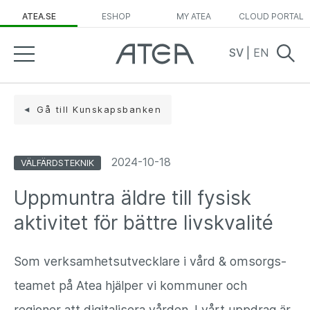
ATEA.SE
ESHOP
MY ATEA
CLOUD PORTAL
SV
|
EN
Gå till Kunskapsbanken
2024-10-18
VÄLFÄRDSTEKNIK
Uppmuntra äldre till fysisk
aktivitet för bättre livskvalité
Som verksamhetsutvecklare i vård & omsorgs-
teamet på Atea hjälper vi kommuner och
regioner att digitalisera vården. I vårt uppdrag är