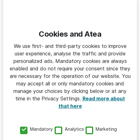
Sänka ambitionskraven och göra det lustfyllt.
Kan vi samtidigt motivera dem att göra det i
grupp får vi även in den sociala aspekten.
Regelbundenhet. Det skall vara ett naturligt
Cookies and Atea
inslag i vardagen och inget man gör då och då.
Blir man dessutom bättre på något tenderar det
We use first- and third-party cookies to improve
att främja att vilja göra mer av samma sak och vi
user experience, analyse the traffic and provide
personalized ads. Mandatory cookies are always
skapar en positiv vana.
enabled and do not require your consent since they
Forskning visar att redan små mängder rörelse kan ha
are necessary for the operation of our website. You
may accept all or only mandatory cookies and
stor betydelse. Promenader är den vanligaste formen
manage your choices by clicking below or at any
av fysisk aktivitet bland äldre, och att skapa
time in the Privacy Settings.
Read more about
promenadgrupper kan både öka rörligheten och främja
that here
social interaktion.
Mandatory
Analytics
Marketing
En minut om dagen!