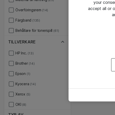
your conse
accept all or
Överföringsrem
(14)
a
Färgband
(135)
Behållare för tonerspill
(61)
TILLVERKARE
HP Inc.
(13)
Brother
(14)
Epson
(1)
Kyocera
(14)
Xerox
(5)
OKI
(8)
TYP AV