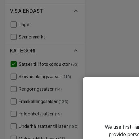
VISA ENDAST
I lager
Svanenmärkt
KATEGORI
Satser till fotokonduktor
(93)
Skrivarsäkringssatser
(118)
Rengöringssatser
(14)
Framkallningssatser
(133)
Fotoenhetssatser
(19)
Underhållssatser till laser
We use first- 
(180)
provide pers
Material till häftning
(25)