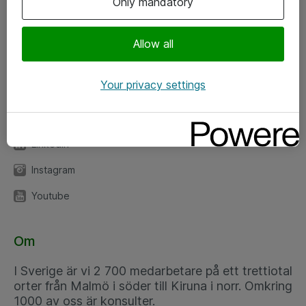
Only mandatory
Kontor
Allow all
Kundservice
Your privacy settings
Följ oss
Facebook
Linkedin
Instagram
Youtube
Om
I Sverige är vi 2 700 medarbetare på ett trettiotal
orter från Malmö i söder till Kiruna i norr. Omkring
1000 av oss är konsulter.