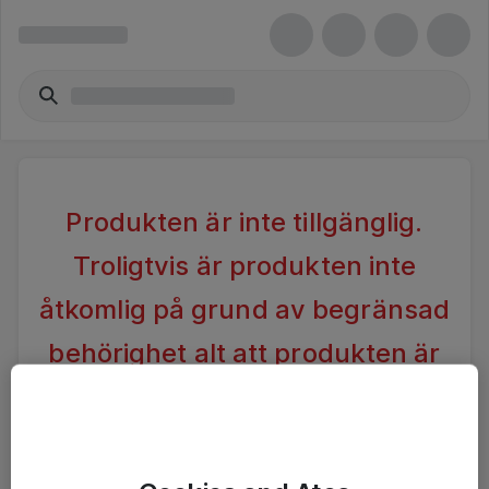
Produkten är inte tillgänglig.
Troligtvis är produkten inte
åtkomlig på grund av begränsad
behörighet alt att produkten är
inaktiv.
Vänligen förändra din sökning alternativt kontakta
Ateas Kundtjänst för vidare hjälp.