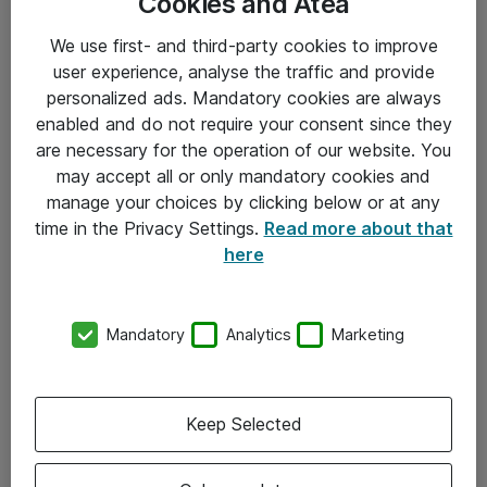
Cookies and Atea
We use first- and third-party cookies to improve
user experience, analyse the traffic and provide
personalized ads. Mandatory cookies are always
enabled and do not require your consent since they
are necessary for the operation of our website. You
Hitta direkt
may accept all or only mandatory cookies and
Om eShop
manage your choices by clicking below or at any
time in the Privacy Settings.
Read more about that
Driftsinformation
here
Allmänna och särskilda villkor
Integritetspolicy
Mandatory
Analytics
Marketing
Kontakt
Keep Selected
08-477 47 00
kundtjanst@atea.se