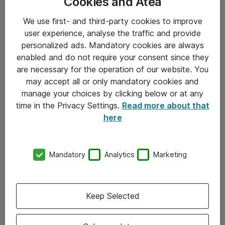
Cookies and Atea
We use first- and third-party cookies to improve
user experience, analyse the traffic and provide
personalized ads. Mandatory cookies are always
enabled and do not require your consent since they
are necessary for the operation of our website. You
Hitta direkt
may accept all or only mandatory cookies and
Om eShop
manage your choices by clicking below or at any
time in the Privacy Settings.
Read more about that
Driftsinformation
here
Allmänna och särskilda villkor
Integritetspolicy
Mandatory
Analytics
Marketing
Kontakt
Keep Selected
08-477 47 00
kundtjanst@atea.se