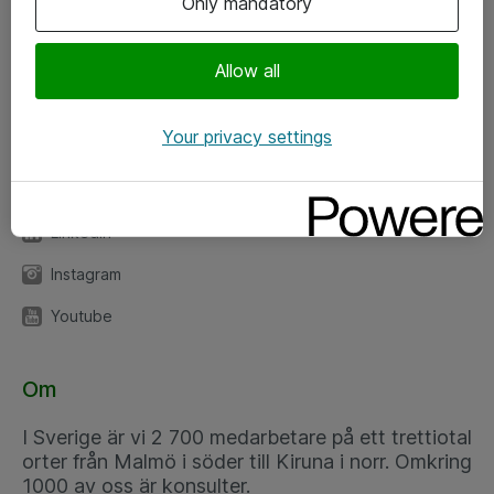
Only mandatory
Kontor
Allow all
Kundservice
Your privacy settings
Följ oss
Facebook
Linkedin
Instagram
Youtube
Om
I Sverige är vi 2 700 medarbetare på ett trettiotal
orter från Malmö i söder till Kiruna i norr. Omkring
1000 av oss är konsulter.