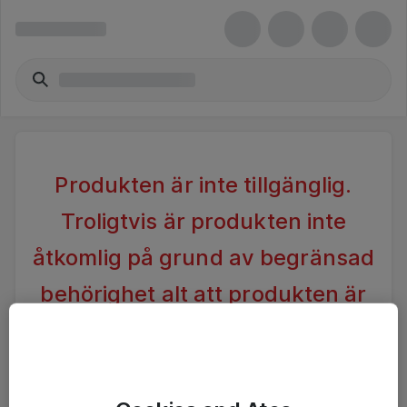
Produkten är inte tillgänglig.
Troligtvis är produkten inte
åtkomlig på grund av begränsad
behörighet alt att produkten är
inaktiv.
Vänligen förändra din sökning alternativt kontakta
Ateas Kundtjänst för vidare hjälp.