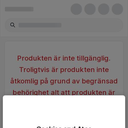
Produkten är inte tillgänglig.
Troligtvis är produkten inte
åtkomlig på grund av begränsad
behörighet alt att produkten är
inaktiv.
Vänligen förändra din sökning alternativt kontakta
Ateas Kundtjänst för vidare hjälp.