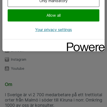
Only mandatory
Kontor
Allow all
Kundservice
Your privacy settings
Följ oss
Facebook
Linkedin
Instagram
Youtube
Om
I Sverige är vi 2 700 medarbetare på ett trettiotal
orter från Malmö i söder till Kiruna i norr. Omkring
1000 av oss är konsulter.