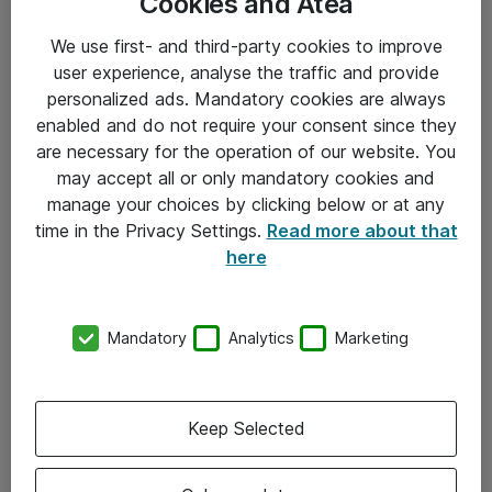
Cookies and Atea
We use first- and third-party cookies to improve
user experience, analyse the traffic and provide
personalized ads. Mandatory cookies are always
enabled and do not require your consent since they
are necessary for the operation of our website. You
Hitta direkt
may accept all or only mandatory cookies and
Om eShop
manage your choices by clicking below or at any
time in the Privacy Settings.
Read more about that
Driftsinformation
here
Allmänna och särskilda villkor
Integritetspolicy
Mandatory
Analytics
Marketing
Kontakt
Keep Selected
08-477 47 00
kundtjanst@atea.se