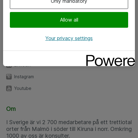
Only mandatory
Kontor
Allow all
Kundservice
Your privacy settings
Följ oss
Facebook
Linkedin
Instagram
Youtube
Om
I Sverige är vi 2 700 medarbetare på ett trettiotal
orter från Malmö i söder till Kiruna i norr. Omkring
1000 av oss är konsulter.