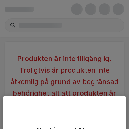
Produkten är inte tillgänglig.
Troligtvis är produkten inte
åtkomlig på grund av begränsad
behörighet alt att produkten är
inaktiv.
Vänligen förändra din sökning alternativt kontakta
Ateas Kundtjänst för vidare hjälp.