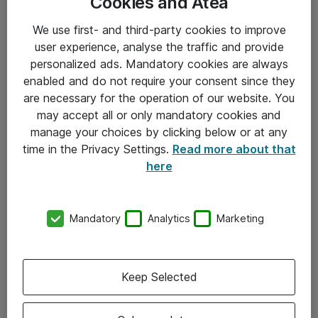
Cookies and Atea
We use first- and third-party cookies to improve
user experience, analyse the traffic and provide
personalized ads. Mandatory cookies are always
enabled and do not require your consent since they
are necessary for the operation of our website. You
Hitta direkt
may accept all or only mandatory cookies and
Om eShop
manage your choices by clicking below or at any
time in the Privacy Settings.
Read more about that
Driftsinformation
here
Allmänna och särskilda villkor
Integritetspolicy
Mandatory
Analytics
Marketing
Kontakt
Keep Selected
08-477 47 00
kundtjanst@atea.se