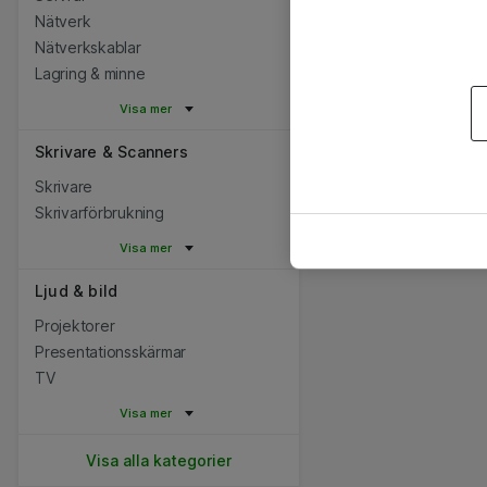
Nätverk
Nätverkskablar
Lagring & minne
Visa mer
Skrivare & Scanners
Skrivare
Skrivarförbrukning
Visa mer
Ljud & bild
Projektorer
Presentationsskärmar
TV
Visa mer
Visa alla kategorier