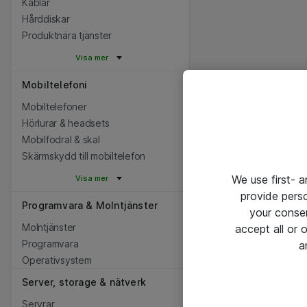
Kablar
Hårddiskar
Produktnära tjänster
Visa mer
Mobiltelefoni
Mobiltelefoner
Hörlurar & headsets
Mobilfodral & skal
Skärmskydd till mobiltelefon
We use first- 
Visa mer
provide pers
Programvara & Molntjänster
your conse
Molntjänster
accept all or
Programvara
a
Operativsystem
Server, storage & nätverk
Servrar