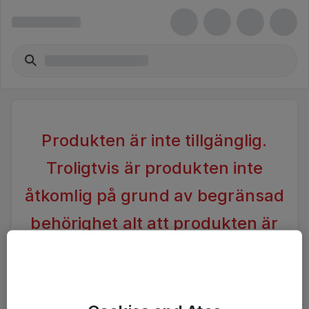
Produkten är inte tillgänglig.
Troligtvis är produkten inte
åtkomlig på grund av begränsad
behörighet alt att produkten är
inaktiv.
Vänligen förändra din sökning alternativt kontakta
Ateas Kundtjänst för vidare hjälp.