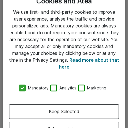
Cookies and Atea
We use first- and third-party cookies to improve
user experience, analyse the traffic and provide
personalized ads. Mandatory cookies are always
enabled and do not require your consent since they
are necessary for the operation of our website. You
Hitta direkt
may accept all or only mandatory cookies and
Om eShop
manage your choices by clicking below or at any
time in the Privacy Settings.
Read more about that
Driftsinformation
here
Allmänna och särskilda villkor
Integritetspolicy
Mandatory
Analytics
Marketing
Kontakt
Keep Selected
08-477 47 00
kundtjanst@atea.se