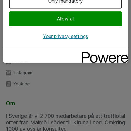
Only mandatory
Kontor
Allow all
Kundservice
Your privacy settings
Följ oss
Facebook
Linkedin
Instagram
Youtube
Om
I Sverige är vi 2 700 medarbetare på ett trettiotal
orter från Malmö i söder till Kiruna i norr. Omkring
1000 av oss är konsulter.