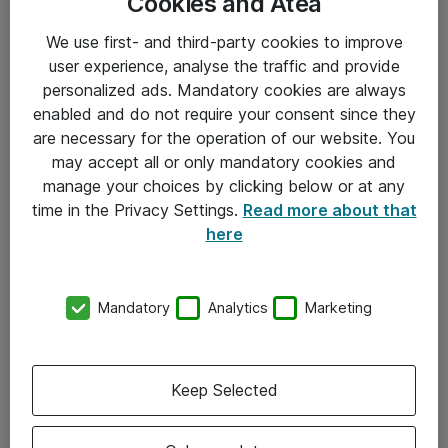
Cookies and Atea
We use first- and third-party cookies to improve
user experience, analyse the traffic and provide
personalized ads. Mandatory cookies are always
enabled and do not require your consent since they
are necessary for the operation of our website. You
Hitta direkt
may accept all or only mandatory cookies and
Om eShop
manage your choices by clicking below or at any
time in the Privacy Settings.
Read more about that
Driftsinformation
here
Allmänna och särskilda villkor
Integritetspolicy
Mandatory
Analytics
Marketing
Kontakt
Keep Selected
08-477 47 00
kundtjanst@atea.se