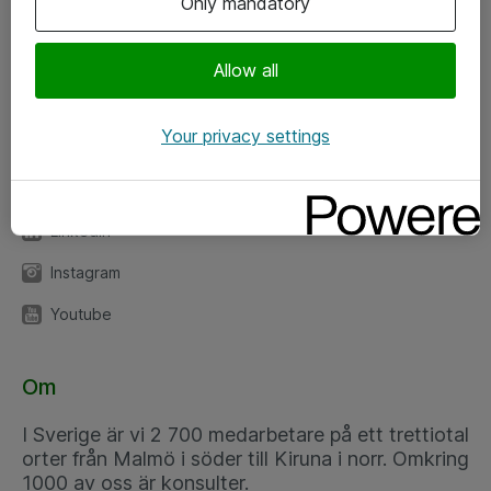
Only mandatory
Kontor
Allow all
Kundservice
Your privacy settings
Följ oss
Facebook
Linkedin
Instagram
Youtube
Om
I Sverige är vi 2 700 medarbetare på ett trettiotal
orter från Malmö i söder till Kiruna i norr. Omkring
1000 av oss är konsulter.