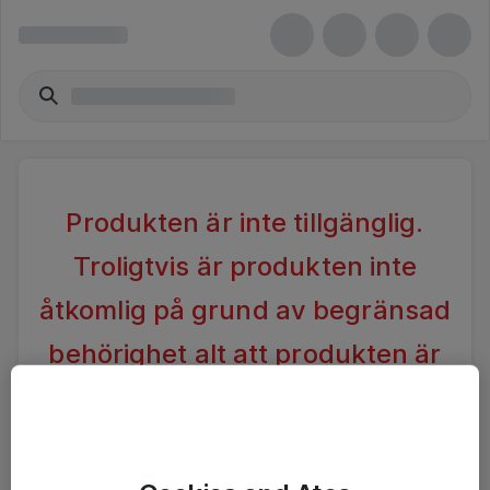
Produkten är inte tillgänglig.
Troligtvis är produkten inte
åtkomlig på grund av begränsad
behörighet alt att produkten är
inaktiv.
Vänligen förändra din sökning alternativt kontakta
Ateas Kundtjänst för vidare hjälp.