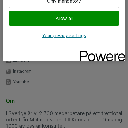
Only mandatory
Kontor
Allow all
Kundservice
Your privacy settings
Följ oss
Facebook
Linkedin
Instagram
Youtube
Om
I Sverige är vi 2 700 medarbetare på ett trettiotal
orter från Malmö i söder till Kiruna i norr. Omkring
1000 av oss är konsulter.