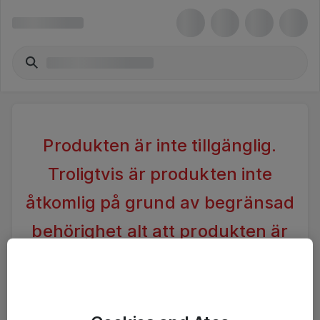
Produkten är inte tillgänglig.
Troligtvis är produkten inte
åtkomlig på grund av begränsad
behörighet alt att produkten är
inaktiv.
Vänligen förändra din sökning alternativt kontakta
Ateas Kundtjänst för vidare hjälp.