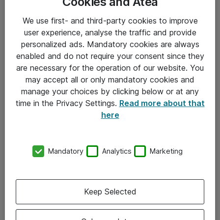
Cookies and Atea
We use first- and third-party cookies to improve
user experience, analyse the traffic and provide
personalized ads. Mandatory cookies are always
enabled and do not require your consent since they
are necessary for the operation of our website. You
Hitta direkt
may accept all or only mandatory cookies and
Om eShop
manage your choices by clicking below or at any
time in the Privacy Settings.
Read more about that
Driftsinformation
here
Allmänna och särskilda villkor
Integritetspolicy
Mandatory
Analytics
Marketing
Kontakt
Keep Selected
08-477 47 00
kundtjanst@atea.se