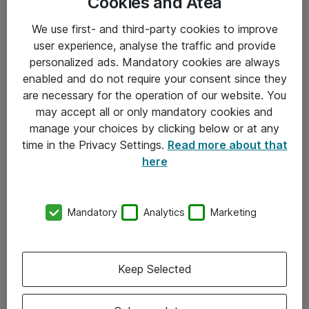
Cookies and Atea
We use first- and third-party cookies to improve
user experience, analyse the traffic and provide
personalized ads. Mandatory cookies are always
enabled and do not require your consent since they
are necessary for the operation of our website. You
Hitta direkt
may accept all or only mandatory cookies and
Om eShop
manage your choices by clicking below or at any
time in the Privacy Settings.
Read more about that
Driftsinformation
here
Allmänna och särskilda villkor
Integritetspolicy
Mandatory
Analytics
Marketing
Kontakt
Keep Selected
08-477 47 00
kundtjanst@atea.se