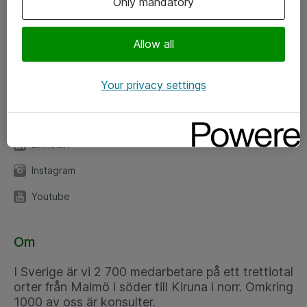
Only mandatory
Kontor
Allow all
Kundservice
Your privacy settings
Följ oss
Facebook
Linkedin
Instagram
Youtube
Om
I Sverige är vi 2 700 medarbetare på ett trettiotal
orter från Malmö i söder till Kiruna i norr. Omkring
1000 av oss är konsulter.