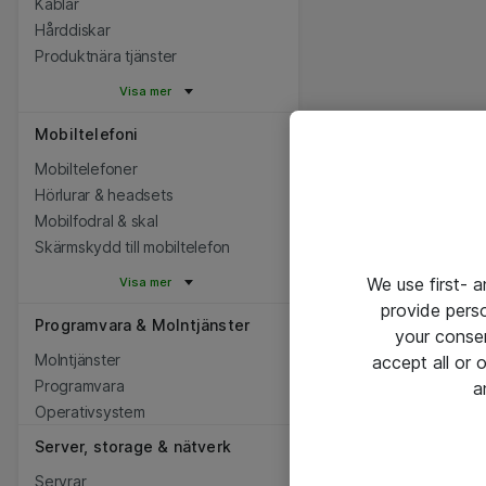
Kablar
Hårddiskar
Produktnära tjänster
Visa mer
Mobiltelefoni
Mobiltelefoner
Hörlurar & headsets
Mobilfodral & skal
Skärmskydd till mobiltelefon
We use first- 
Visa mer
provide pers
Programvara & Molntjänster
your conse
Molntjänster
accept all or
Programvara
a
Operativsystem
Server, storage & nätverk
Servrar