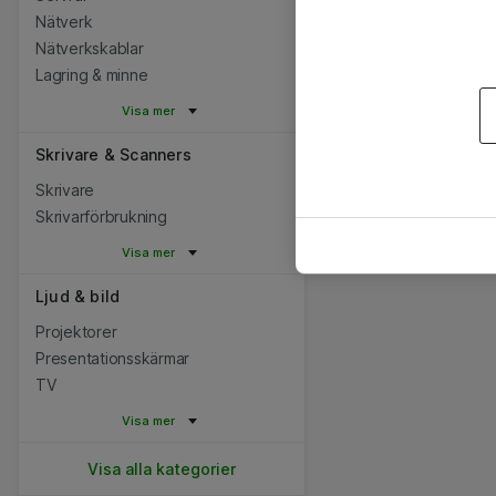
Nätverk
Nätverkskablar
Lagring & minne
Visa mer
Skrivare & Scanners
Skrivare
Skrivarförbrukning
Visa mer
Ljud & bild
Projektorer
Presentationsskärmar
TV
Visa mer
Visa alla kategorier