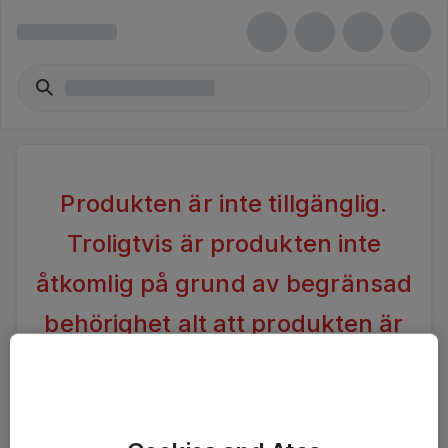
Produkten är inte tillgänglig.
Troligtvis är produkten inte
åtkomlig på grund av begränsad
behörighet alt att produkten är
inaktiv.
Vänligen förändra din sökning alternativt kontakta
Ateas Kundtjänst för vidare hjälp.