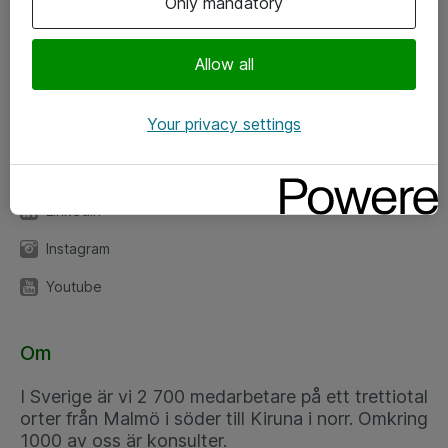
Only mandatory
Kontor
Allow all
Kundservice
Your privacy settings
Följ oss
Facebook
Linkedin
Instagram
Youtube
Om
I Sverige är vi 2 700 medarbetare på ett trettiotal
orter från Malmö i söder till Kiruna i norr. Omkring
1000 av oss är konsulter.