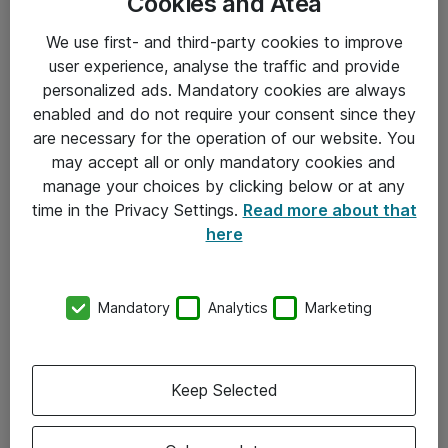
Cookies and Atea
We use first- and third-party cookies to improve
user experience, analyse the traffic and provide
personalized ads. Mandatory cookies are always
enabled and do not require your consent since they
are necessary for the operation of our website. You
Hitta direkt
may accept all or only mandatory cookies and
Om eShop
manage your choices by clicking below or at any
time in the Privacy Settings.
Read more about that
Driftsinformation
here
Allmänna och särskilda villkor
Integritetspolicy
Mandatory
Analytics
Marketing
Kontakt
Keep Selected
08-477 47 00
kundtjanst@atea.se