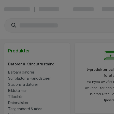
Produkter
Datorer & Kringutrustning
It-produkter och
Bärbara datorer
föret
Surfplattor & Handdatorer
Dra nytta av vårt
Stationära datorer
av konsulter och 
Bildskärmar
it-produkter, l
Tillbehör
tjänste
Datorväskor
Tangentbord & möss