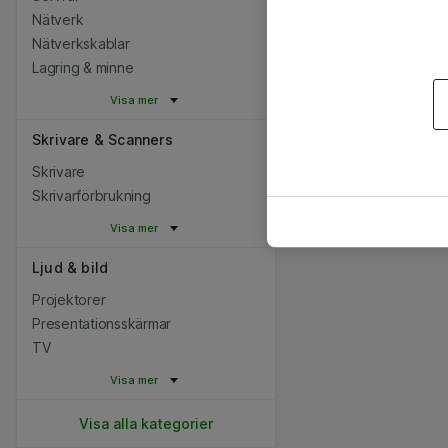
Nätverk
Nätverkskablar
Lagring & minne
Visa mer
Skrivare & Scanners
Skrivare
Skrivarförbrukning
Visa mer
Ljud & bild
Projektorer
Presentationsskärmar
TV
Visa mer
Visa alla kategorier