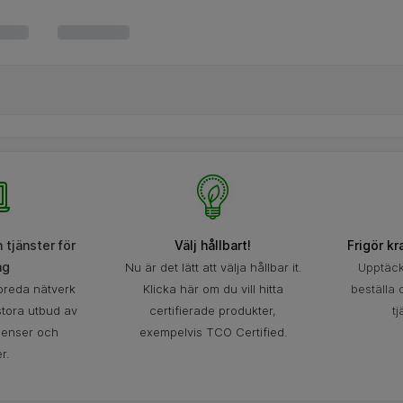
 tjänster för
Välj hållbart!
Frigör k
ag
Nu är det lätt att välja hållbar it.
Upptäck 
 breda nätverk
Klicka här om du vill hitta
beställa
stora utbud av
certifierade produkter,
tj
icenser och
exempelvis TCO Certified.
r.