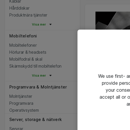
Kablar
Hårddiskar
Produktnära tjänster
Visa mer
Mobiltelefoni
Mobiltelefoner
Hörlurar & headsets
Mobilfodral & skal
Skärmskydd till mobiltelefon
We use first- 
Visa mer
provide pers
Programvara & Molntjänster
your conse
Molntjänster
accept all or
Programvara
a
Operativsystem
Server, storage & nätverk
Servrar