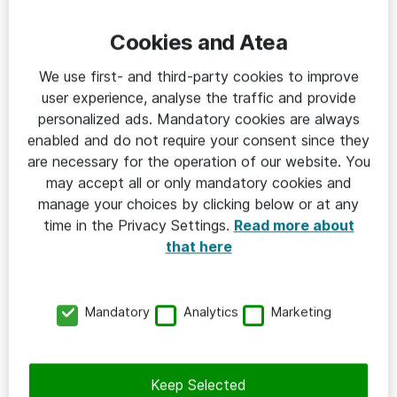
Cookies and Atea
SÄKERHET
We use first- and third-party cookies to improve
2024-05-27
user experience, analyse the traffic and provide
Så tog Boliden ett strukturerat grepp
personalized ads. Mandatory cookies are always
enabled and do not require your consent since they
om it-säkerheten
are necessary for the operation of our website. You
Boliden
may accept all or only mandatory cookies and
manage your choices by clicking below or at any
time in the Privacy Settings.
Read more about
that here
Mandatory
Analytics
Marketing
Keep Selected