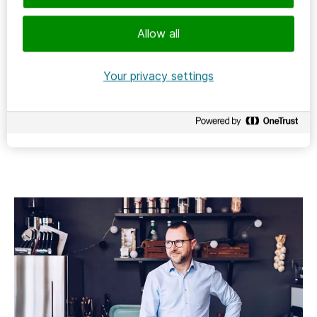
Allow all
SÄKERHET
2023-06-07
Your privacy settings
Så stoppade Fagersta och Norberg it-
intrånget i tid
Norra Västmanlands Kommunalteknikförbund