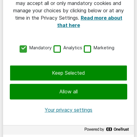
may accept all or only mandatory cookies and
I Sverige är vi ca 2 700 medarbetare på ett
manage your choices by clicking below or at any
trettiotal orter från Malmö i söder till Kiruna i
time in the Privacy Settings.
Read more about
norr. Omkring 1 000 av oss är konsulter.
that here
Upptäck
Mandatory
Analytics
Marketing
Kunskapsbanken
Event och webinar
Keep Selected
Jobba som konsult
Allow all
Kundcase
Your privacy settings
Utskick