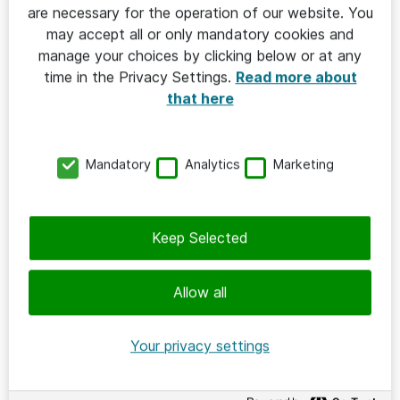
are necessary for the operation of our website. You
may accept all or only mandatory cookies and
CLOUD & IT-INFRASTRUKTUR
manage your choices by clicking below or at any
time in the Privacy Settings.
Read more about
2025-07-03
that here
Ateas CIO: Cloud First-strategin med
Azure ger kontroll och sparar miljoner
Mandatory
Analytics
Marketing
Atea
Keep Selected
Allow all
Your privacy settings