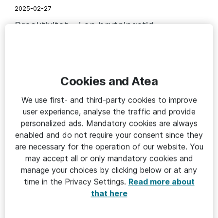
2025-02-27
Proaktivitet – i en brytningstid
Cookies and Atea
We use first- and third-party cookies to improve
user experience, analyse the traffic and provide
personalized ads. Mandatory cookies are always
enabled and do not require your consent since they
are necessary for the operation of our website. You
may accept all or only mandatory cookies and
STRATEGI & UTVECKLING
manage your choices by clicking below or at any
time in the Privacy Settings.
Read more about
2025-01-08
that here
Vikten av att lyssna i en brytningstid