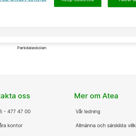
2026-06-08
Parkdalaskolan – när elever driver
hållbar it-utveckling
Parkdalaskolan
akta oss
Mer om Atea
 - 477 47 00
Vår ledning
ra kontor
Allmänna och särskilda villk