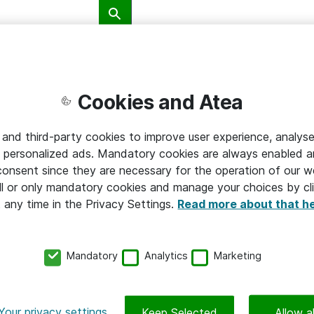
Typ av innehåll
Cookies and Atea
ggle Dropdown
Toggle D
Kundcase
 and third-party cookies to improve user experience, analyse
 personalized ads. Mandatory cookies are always enabled 
 consent since they are necessary for the operation of our w
l or only mandatory cookies and manage your choices by cl
t any time in the Privacy Settings.
Read more about that h
Mandatory
Analytics
Marketing
HÅLLBAR IT
Your privacy settings
Keep Selected
Allow al