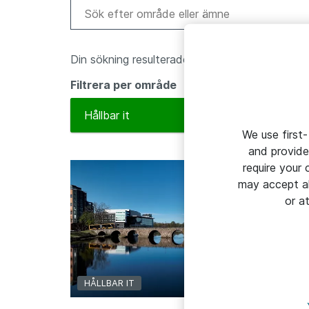
Din sökning resulterade i 3 sidor
Filtrera per område
To
Hållbar it
We use first-
and provide
require your
may accept al
or a
HÅLLBAR IT