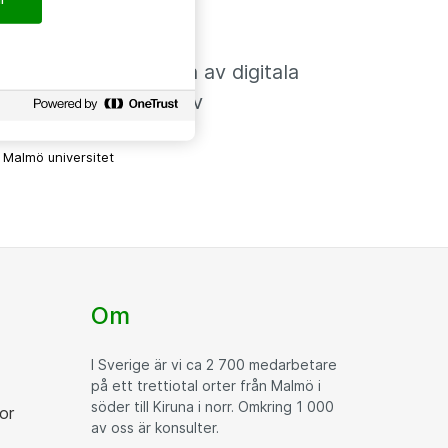
2024-10-31
Ökad insyn gjorde
livscykelhanteringen av digitala
enheter mer effektiv
Malmö universitet
Om
I Sverige är vi ca 2 700 medarbetare
på ett trettiotal orter från Malmö i
söder till Kiruna i norr. Omkring 1 000
or
av oss är konsulter.