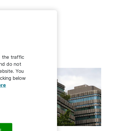
ropdown
 the traffic
and do not
ebsite. You
icking below
ere
HÅLLBAR IT
l