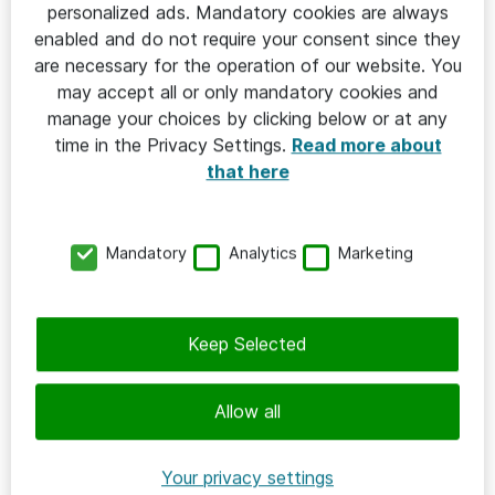
personalized ads. Mandatory cookies are always
enabled and do not require your consent since they
are necessary for the operation of our website. You
may accept all or only mandatory cookies and
SKOLA
manage your choices by clicking below or at any
time in the Privacy Settings.
Read more about
2024-05-06
that here
Så fick Carlssons Skola en enklare
hantering av elevärenden
Mandatory
Analytics
Marketing
Carlssons skola
Keep Selected
Allow all
Your privacy settings