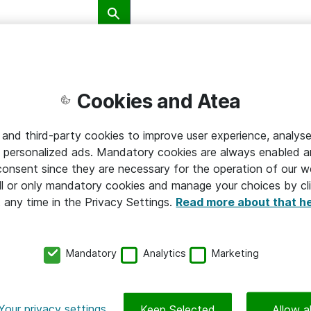
Typ av innehåll
Cookies and Atea
ggle Dropdown
Toggle D
Kundcase
 and third-party cookies to improve user experience, analyse
 personalized ads. Mandatory cookies are always enabled 
 consent since they are necessary for the operation of our w
l or only mandatory cookies and manage your choices by cl
t any time in the Privacy Settings.
Read more about that h
Mandatory
Analytics
Marketing
HÅLLBAR IT
Your privacy settings
Keep Selected
Allow al