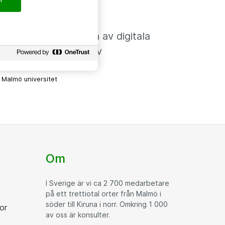
2024-10-31
Ökad insyn gjorde
livscykelhanteringen av digitala
enheter mer effektiv
Malmö universitet
Om
I Sverige är vi ca 2 700 medarbetare
på ett trettiotal orter från Malmö i
söder till Kiruna i norr. Omkring 1 000
or
av oss är konsulter.