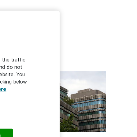
ropdown
 the traffic
and do not
ebsite. You
icking below
ere
HÅLLBAR IT
l