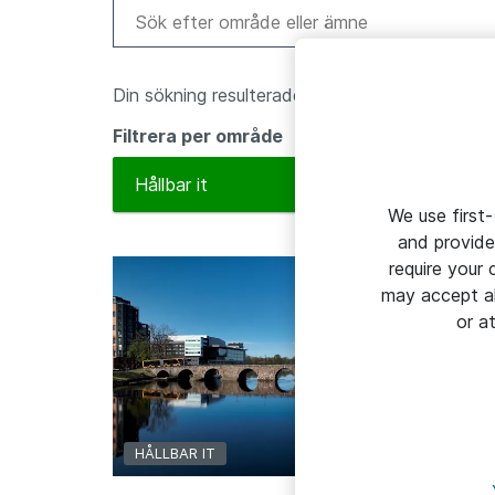
Din sökning resulterade i 3 sidor
Filtrera per område
To
Hållbar it
We use first-
and provide
require your
may accept al
or a
HÅLLBAR IT