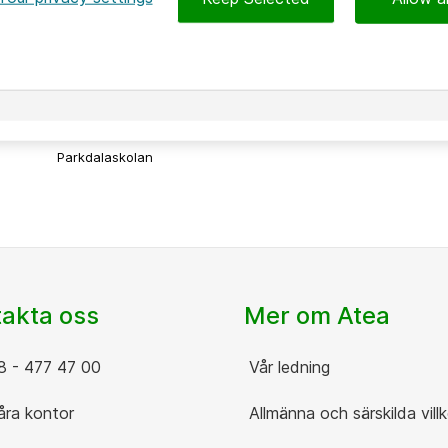
2026-06-08
Parkdalaskolan – när elever driver
hållbar it-utveckling
Parkdalaskolan
akta oss
Mer om Atea
 - 477 47 00
Vår ledning
ra kontor
Allmänna och särskilda villk