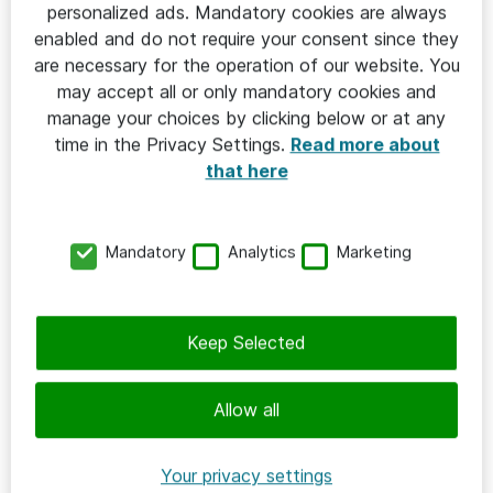
personalized ads. Mandatory cookies are always
enabled and do not require your consent since they
are necessary for the operation of our website. You
may accept all or only mandatory cookies and
SKOLA
manage your choices by clicking below or at any
time in the Privacy Settings.
Read more about
2024-05-06
that here
Så fick Carlssons Skola en enklare
hantering av elevärenden
Mandatory
Analytics
Marketing
Carlssons skola
Keep Selected
Allow all
Your privacy settings