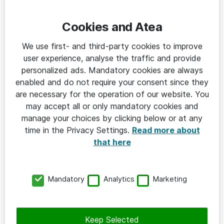
Cookies and Atea
HÅLLBAR IT
We use first- and third-party cookies to improve
2026-06-08
user experience, analyse the traffic and provide
Parkdalaskolan – när elever driver
personalized ads. Mandatory cookies are always
hållbar it-utveckling
enabled and do not require your consent since they
are necessary for the operation of our website. You
Parkdalaskolan
may accept all or only mandatory cookies and
manage your choices by clicking below or at any
time in the Privacy Settings.
Read more about
that here
Mandatory
Analytics
Marketing
Keep Selected