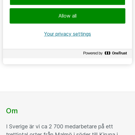
Allow all
HÅLLBAR IT
2024-10-31
Your privacy settings
Ökad insyn gjorde livscykelhanteringen
av digitala enheter mer effektiv
Malmö universitet
Om
I Sverige är vi ca 2 700 medarbetare på ett
trettiotal orter från Malmö i söder till Kiruna i