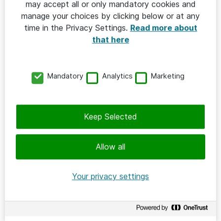
may accept all or only mandatory cookies and
HÅLLBAR IT
manage your choices by clicking below or at any
time in the Privacy Settings.
Read more about
2026-06-08
that here
Parkdalaskolan – när elever driver
hållbar it-utveckling
Mandatory
Analytics
Marketing
Parkdalaskolan
Keep Selected
Allow all
Your privacy settings