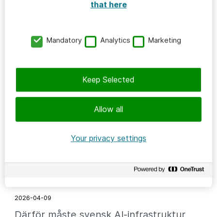
2026-04-24
that here
AI-försprång byggs i er
tokeneffektivitet, inte i era AI-modeller
Mandatory
Analytics
Marketing
Keep Selected
Allow all
Your privacy settings
CLOUD & IT-INFRASTRUKTUR
2026-04-09
Därför måste svensk AI-infrastruktur