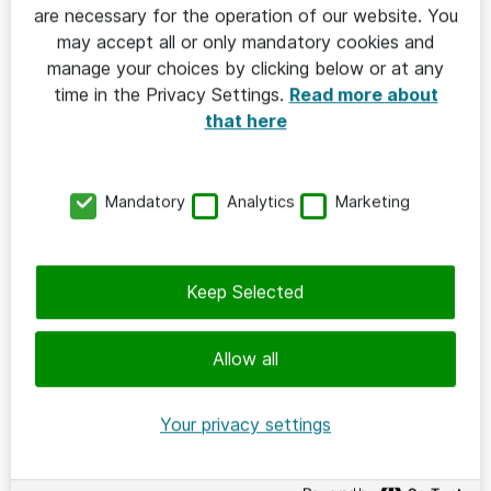
are necessary for the operation of our website. You
may accept all or only mandatory cookies and
manage your choices by clicking below or at any
AI & DATADRIVET
time in the Privacy Settings.
Read more about
that here
2024-11-28
Maskeringstjänst: Smidig hantering av
sekretessbelagda uppgifter
Mandatory
Analytics
Marketing
🔑 Premium
Keep Selected
Allow all
Your privacy settings