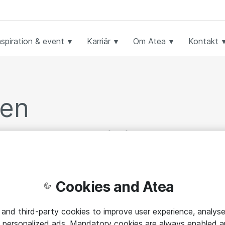
nspiration & event
Karriär
Om Atea
Kontakt
ken
undcase och bloggposter från våra specialister.
innehåll i form av guider, handböcker och white
Cookies and Atea
 and third-party cookies to improve user experience, analyse
 personalized ads. Mandatory cookies are always enabled 