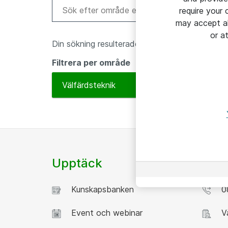
require your
may accept al
or a
Din sökning resulterade i 0 sidor
Filtrera per område
To
Välfärdsteknik
Upptäck
Kont
Kunskapsbanken
08
Event och webinar
Vå