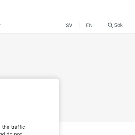
Sök
SV
|
EN
 the traffic
and do not