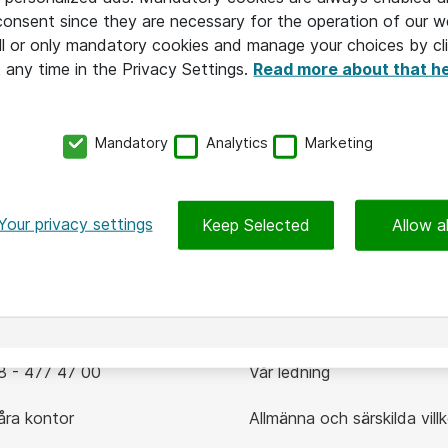
 consent since they are necessary for the operation of our w
l or only mandatory cookies and manage your choices by cl
t any time in the Privacy Settings.
Read more about that h
Typ av innehåll
Mandatory
Analytics
Marketing
ggle Dropdown
Toggle D
🔑 Premium
Your privacy settings
Keep Selected
Allow al
akta oss
Mer om Atea
 - 477 47 00
Vår ledning
ra kontor
Allmänna och särskilda villk