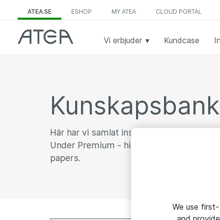
ATEA.SE
ESHOP
MY ATEA
CLOUD PORTAL
Vi erbjuder
Kundcase
I
Kunskapsban
Här har vi samlat inspirerande artiklar, k
Under Premium - hittar du vårt exklusiva 
papers.
We use first-
and provide