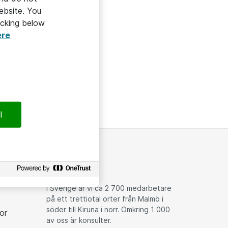
ebsite. You
icking below
ere
ropdown
l
Om
I Sverige är vi ca 2 700 medarbetare
på ett trettiotal orter från Malmö i
söder till Kiruna i norr. Omkring 1 000
or
av oss är konsulter.