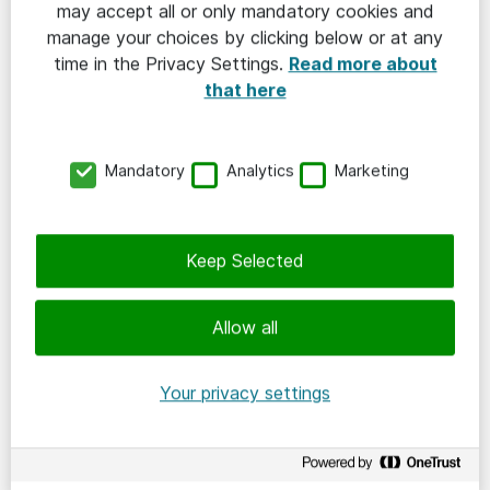
may accept all or only mandatory cookies and
I Sverige är vi ca 2 700 medarbetare på ett
manage your choices by clicking below or at any
trettiotal orter från Malmö i söder till Kiruna i
time in the Privacy Settings.
Read more about
norr. Omkring 1 000 av oss är konsulter.
that here
Upptäck
Mandatory
Analytics
Marketing
Kunskapsbanken
Event och webinar
Keep Selected
Jobba som konsult
Allow all
Kundcase
Your privacy settings
Utskick